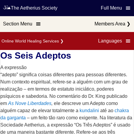
The Aetherius Society
Full Menu
Section Menu
Members Area
❯
Languages
Online World Healing Services
❯
Os Seis Adeptos
A expressão
“adepto” significa coisas diferentes para pessoas diferentes.
Num contexto espiritual, refere-se a alguém com um grau de
realização – em termos de estatuto iniciático, poderes
psíquicos e sabedoria. No comentário do Dr. King publicado
em
As Nove Liberdades
,
ele descreve um Adepto como
alguém capaz de elevar totalmente a
kundalini
até ao
chakra
da garganta
– um feito tão raro como exigente. Na literatura da
Sociedade Aetherius, a expressão “Os Três Adeptos” é usado
de uma maneira bastante diferente. Refere-se aos três