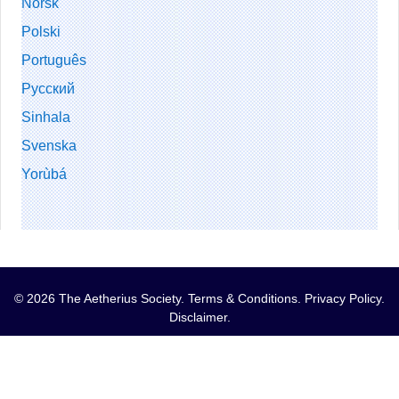
Norsk
Polski
Português
Русский
Sinhala
Svenska
Yorùbá
© 2026 The Aetherius Society.
Terms & Conditions
.
Privacy Policy
.
Disclaimer
.