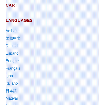
CART
LANGUAGES
Amharic
繁體中文
Deutsch
Español
Èʋegbe
Français
Igbo
Italiano
日本語
Magyar