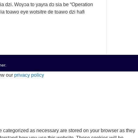
a dzi. Woyɔa to yayra dɔ sia be “Operation
ia toawo eye wotsitre de toawo dzi hafi
mer
.
iew our
privacy policy
re categorized as necessary are stored on your browser as they
understand how you use this website. These cookies will be