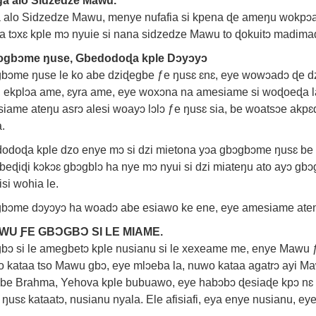
a alo Sidzedze Mawu.
 alo Sidzedze Mawu, menye nufafia si kpena ɖe ameŋu wokpɔ
a tɔxɛ kple mɔ nyuie si nana sidzedze Mawu to ɖokuitɔ madima
ɔgbɔme ŋuse, Gbedodoɖa kple Dɔyɔyɔ
bɔme ŋuse le ko abe dziɖegbe ƒe ŋusɛ ɛnɛ, eye wowɔadɔ ɖe 
, ekplɔa ame, ɛyra ame, eye woxɔna na amesiame si woɖoeɖa l
iame ateŋu asrɔ alesi woayɔ lɔlɔ ƒe ŋusɛ sia, be woatsɔe ak
a.
odoɖa kple dzo enye mɔ si dzi mietona yɔa gbɔgbɔme ŋusɛ be mi
gbeɖiɖi kɔkɔɛ gbɔgblɔ ha nye mɔ nyui si dzi miateŋu ato ayɔ
isi wohia le.
bɔme dɔyɔyɔ ha woadɔ abe esiawo ke ene, eye amesiame ateŋ
WU ƑE GBƆGBƆ SI LE MIAME.
bɔ si le amegbetɔ kple nusianu si le xexeame me, enye Mawu 
 kataa tso Mawu gbɔ, eye mlɔeba la, nuwo kataa agatrɔ ayi
 be Brahma, Yehova kple bubuawo, eye habɔbɔ ɖesiaɖe kpɔ nɛ t
ŋusɛ kataatɔ, nusianu nyala. Ele afisiafi, eya enye nusianu, ey