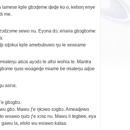
a lamese kple gbɔɖeme ɖeɖe ko o, keboŋ enye
di me.
dzɔdzɔme sewo nu. Eyɔna dɔ, enana gbɔgbɔme
a.
pɛɖɛ ɛɖokui kple amebubuwo ŋu le xexeame
ateŋu atsɔɛ ayɔdɔ le afisi wohia le. Mantra
 gbɔgbɔme ŋusɛ woageɖe miame be miateŋu aɖoe
u asrɔɛ.
ƒe gbɔgbɔ.
 Mawu gbɔ. Mawu ƒe ŋkɔwo sɔgbɔ. Ameaɖewo
o woawo ŋutɔ ƒe xɔsɛ nu. Mawu li tegbee, eya
e gawu la, elolo wu esiawo kataa.