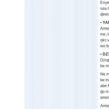
Enye
saa 
ɖewo
•
YA
Ameg
me, 
ŋkɔ 
wo b
•
DZ
Dzɔg
be m
Ne m
be m
abe 
ɖo n
ames
Ameg