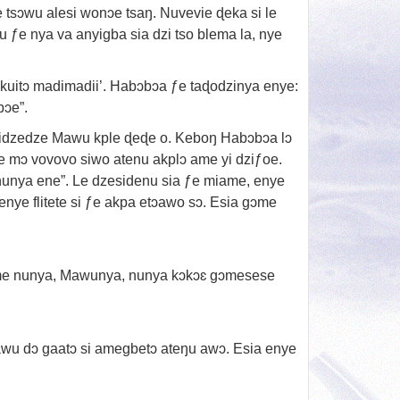
tsɔwu alesi wonɔe tsaŋ. Nuvevie ɖeka si le
ƒe nya va anyigba sia dzi tso blema la, nye
kuitɔ madimadii’. Habɔbɔa ƒe taɖodzinya enye:
bɔe”.
sidzedze Mawu kple ɖeɖe o. Keboŋ Habɔbɔa lɔ
e mɔ vovovo siwo atenu akplɔ ame yi dziƒoe.
unya ene”. Le dzesidenu sia ƒe miame, enye
enye flitete si ƒe akpa etɔawo sɔ. Esia gɔme
me nunya, Mawunya, nunya kɔkɔɛ gɔmesese
wu dɔ gaatɔ si amegbetɔ ateŋu awɔ. Esia enye