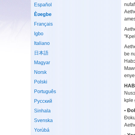
nufa
Español
Aeth
Èʋegbe
ames
Français
Aeth
Igbo
“Kpe
Italiano
Aeth
日本語
be n
Habɔ
Magyar
Mawu
Norsk
enye
Polski
HAB
Português
Nusɔ
kple
Русский
•
Ɖok
Sinhala
Ɖoku
Svenska
Aeth
Yorùbá