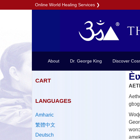
Online World Healing Services
❯
About
Dr. George King
Discover Cos
È
CART
AET
Aeth
LANGUAGES
gbɔg
Woɖo
Amharic
Geor
繁體中文
wonɔ
Deutsch
amek