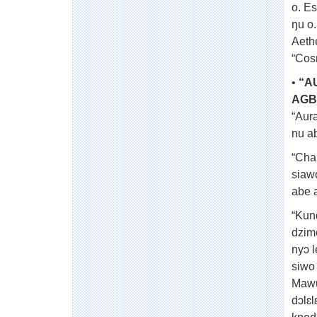
o. E
ŋu o.
Aeth
“Cos
•
“A
AGB
“Aur
nu ab
“Cha
siaw
abe 
“Kun
dzim
nyɔ 
siwo
Mawu
dɔlɛ