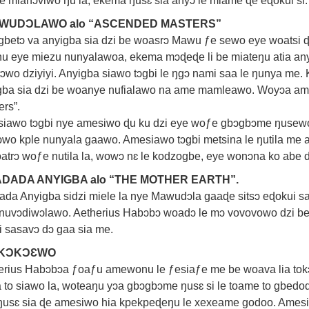
e mianɔviwo ŋu la, ekema ŋusɛ sia anyɔ le miame ɖe eɖokui si.
WUDƆLAWO alo “ASCENDED MASTERS”
betɔ va anyigba sia dzi be woasrɔ Mawu ƒe sewo eye woatsi
u eye miezu nunyalawoa, ekema mɔɖeɖe li be miateŋu atia any
tɔwo dziyiyi. Anyigba siawo tɔgbi le ŋgɔ nami saa le ŋunya me
gba sia dzi be woanye nufialawo na ame mamleawo. Woyɔa a
ers”.
iawo tɔgbi nye amesiwo ɖu ku dzi eye woƒe gbɔgbɔme ŋusewo 
ɔwo kple nunyala gaawo. Amesiawo tɔgbi metsina le ŋutila me 
atrɔ woƒe nutila la, wowɔ nɛ le kodzogbe, eye wonɔna ko abe
ADADA ANYIGBA alo “THE MOTHER EARTH”.
ada Anyigba sidzi miele la nye Mawudɔla gaaɖe sitsɔ eɖokui
 nuvɔdiwɔlawo. Aetherius Habɔbɔ woadɔ le mɔ vovovowo dzi b
i sasavɔ dɔ gaa sia me.
KƆKƆƐWO
erius Habɔbɔa ƒoaƒu amewonu le ƒesiaƒe me be woava lia tok
a to siawo la, woteaŋu yɔa gbɔgbɔme ŋusɛ si le toame to gbed
ŋusɛ sia ɖe amesiwo hia kpekpeɖeŋu le xexeame godoo. Ames