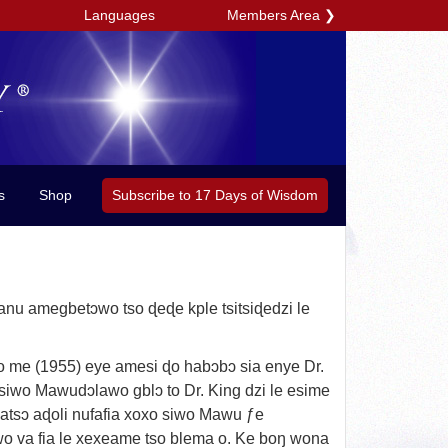
Members Area
❯
Languages
Subscribe to 17 Days of Wisdom
s
Shop
nu amegbetɔwo tso ɖeɖe kple tsitsiɖedzi le
to me (1955) eye amesi ɖo habɔbɔ sia enye Dr.
 siwo Mawudɔlawo gblɔ to Dr. King dzi le esime
oatsɔ aɖoli nufafia xoxo siwo Mawu ƒe
o va fia le xexeame tso blema o. Ke boŋ wona