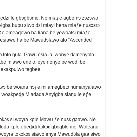
 ɖedzi le gbɔgbɔme. Ne miaƒe agbemɔ zɔzɔwo
igba bubu siwo dzi miayi hena miaƒe nusɔsrɔ
. Ke ameaɖewo ha tiana be yewoatsi miaƒe
mesiawo ha be Mawudɔlawo alo “Ascended
lolo ŋutɔ. Gawu esia la, wonye dɔmenyotɔ
abe miawo ene o, eye nenye be wodi be
 dekakpuiwo tegbee.
 savɔ be woana nɔƒe mi amegbetɔ numanyalawo
e woakpeɖe Miadada Anyigba siaŋu le eƒe
ɔkɔɛ si woyra kple Mawu ƒe ŋusɛ gaawo. Ne
odoɖa kple gbeɖiɖi kɔkɔɛ gbɔgblɔ me. Woteaŋu
iwoyra tokɔkɔɛ siawo enye Mawudɔla gaa siwo