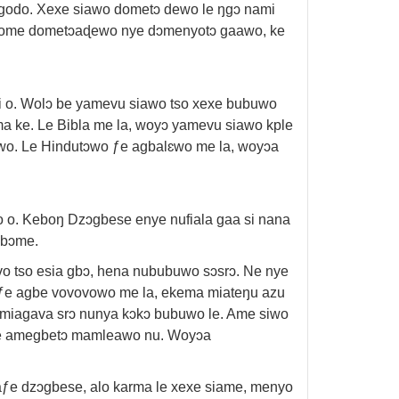
 godo. Xexe siawo dometɔ dewo le ŋgɔ nami
awome dometɔaɖewo nye dɔmenyotɔ gaawo, ke
 o. Wolɔ be yamevu siawo tso xexe bubuwo
a ke. Le Bibla me la, woyɔ yamevu siawo kple
ewo. Le Hindutɔwo ƒe agbalɛwo me la, woyɔa
o. Keboŋ Dzɔgbese enye nufiala gaa si nana
gbɔme.
vo tso esia gbɔ, hena nububuwo sɔsrɔ. Ne nye
miaƒe agbe vovovowo me la, ekema miateŋu azu
i miagava srɔ nunya kɔkɔ bubuwo le. Ame siwo
eɖe amegbetɔ mamleawo nu. Woyɔa
aƒe dzɔgbese, alo karma le xexe siame, menyo