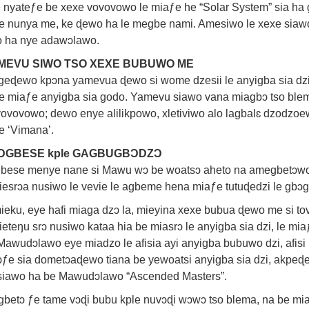
 nyateƒe be xexe vovovowo le miaƒe he “Solar System” sia ha
le nunya me, ke ɖewo ha le megbe nami. Amesiwo le xexe si
 ha nye adawɔlawo.
MEVU SIWO TSO XEXE BUBUWO ME
eɖewo kpɔna yamevua ɖewo si wome dzesii le anyigba sia dzi
le miaƒe anyigba sia godo. Yamevu siawo vana miagbɔ tso blem
vovovowo; dewo enye alilikpowo, xletiviwo alo lagbalɛ dzodzo
e ‘Vimana’.
ƆGBESE kple GAGBUGBƆDZƆ
bese menye nane si Mawu wɔ be woatsɔ aheto na amegbetɔwo 
iesrɔa nusiwo le vevie le agbeme hena miaƒe tutuɖedzi le gbɔ
ieku, eye hafi miaga dzɔ la, mieyina xexe bubua ɖewo me si to
ieteŋu srɔ nusiwo kataa hia be miasrɔ le anyigba sia dzi, le 
Mawudɔlawo eye miadzo le afisia ayi anyigba bubuwo dzi, afis
ɔƒe sia dometɔaɖewo tiana be yewoatsi anyigba sia dzi, akp
iawo ha be Mawudɔlawo “Ascended Masters”.
betɔ ƒe tame vɔɖi bubu kple nuvɔɖi wɔwɔ tso blema, na be mi