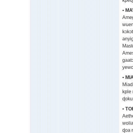
kpeɖ
•
MA
Ameg
wuen
kɔkɔ
anyi
Mast
Ames
gaat
yewo
•
MI
Miad
kple
ɖoku
•
TO
Aeth
woli
ɖoa 