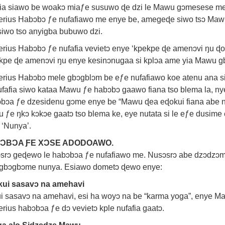
fia siawo be woakɔ miaƒe susuwo ɖe dzi le Mawu gɔmesese me 
erius Habɔbɔ ƒe nufafiawo me enye be, amegeɖe siwo tsɔ Mawu 
iwo tso anyigba bubuwo dzi.
erius Habɔbɔ ƒe nufafia vevietɔ enye ‘kpekpe ɖe amenɔvi ŋu ɖo
kpe ɖe amenɔvi ŋu enye kesinɔnugaa si kplɔa ame yia Mawu g
erius Habɔbɔ mele gbɔgblɔm be eƒe nufafiawo koe atenu ana 
ufafia siwo kataa Mawu ƒe habɔbɔ gaawo fiana tso blema la, ny
bɔa ƒe dzesidenu gɔme enye be “Mawu ɖea eɖokui fiana abe n
 ƒe ŋkɔ kɔkɔe gaatɔ tso blema ke, eye nutata si le eƒe dusime 
 ‘Nunya’.
ƆBƆA ƑE XƆSE ADODOAWO.
srɔ geɖewo le habɔbɔa ƒe nufafiawo me. Nusɔsrɔ abe dzɔdzɔ
 gbɔgbɔme nunya. Esiawo dometɔ ɖewo enye:
ui sasavɔ na amehavi
i sasavɔ na amehavi, esi ha woyɔ na be “karma yoga”, enye Ma
erius habɔbɔa ƒe dɔ vevietɔ kple nufafia gaatɔ.