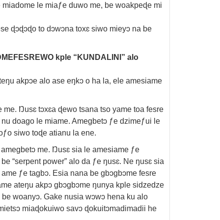
ɖe miadome le miaƒe duwo me, be woakpeɖe mi
se ɖɔɖɔɖo to dɔwɔna toxɛ siwo mieyɔ na be
MEFESREWO kple “KUNDALINI” alo
ateŋu akpɔe alo ase eŋkɔ o ha la, ele amesiame
 me. Ŋusɛ tɔxɛa ɖewo tsana tso yame toa fesre
 nu doago le miame. Amegbetɔ ƒe dzimeƒui le
ƒo siwo toɖe atianu la ene.
e amegbetɔ me. Ŋusɛ sia le amesiame ƒe
be “serpent power” alo da ƒe ŋusɛ. Ne ŋusɛ sia
na ame ƒe tagbɔ. Esia nana be gbɔgbɔme fesre
e ame ateŋu akpɔ gbɔgbɔme ŋunya kple sidzedze
i be woanyɔ. Gake nusia wɔwɔ hena ku alo
 mietsɔ miaɖokuiwo savɔ ɖokuitɔmadimadii he