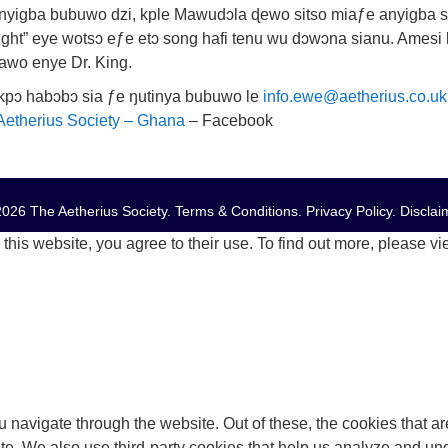
anyigba bubuwo dzi, kple Mawudɔla ɖewo sitso miaƒe anyigba si
ight” eye wotsɔ eƒe etɔ song hafi tenu wu dɔwɔna sianu. Amesi l
awo enye Dr. King.
pɔ habɔbɔ sia ƒe ŋutinya bubuwo le
info.ewe@aetherius.co.uk
Aetherius Society – Ghana
– Facebook
026 The Aetherius Society.
Terms & Conditions
.
Privacy Policy
.
Disclai
this website, you agree to their use. To find out more, please v
 navigate through the website. Out of these, the cookies that a
bsite. We also use third-party cookies that help us analyze and 