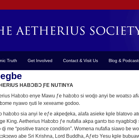
mic Truth
Get Involved
Contact & Visit Us
Blog & Podcast
ʋegbe
HERIUS HABƆBƆ ƑE NUTINYA
erius Habɔbɔ enye Mawu ƒe habɔbɔ si woɖo anyi be woatsɔ afia
bɔme nyawo ŋuti le xexeame godoo.
 habɔbɔ sia anyi le eƒe akpeɖeka, alafa asieke kple blatovo a
ge King. Aetherius Habɔbɔ ƒe nufafia akpa gantɔ tso nyagblɔɖi
 ɖi me “positive trance condition”. Womena nufafia siawo be w
ɔkɔɛwo abe Sri Krishna, Lord Buddha, Aƒetɔ Yesu kple bubuaw