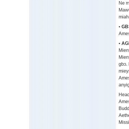
Ne m
Mawu
miah
•
GB
Ames
•
AG
Mien
Mien
gbɔ.
miey
Ames
anyig
Heaɖ
Ames
Buddh
Aeth
Miss