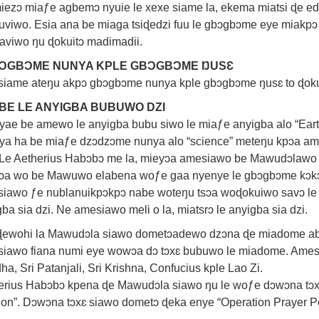
iezɔ miaƒe agbemɔ nyuie le xexe siame la, ekema miatsi ɖe ed
viwo. Esia ana be miaga tsiɖedzi fuu le gbɔgbɔme eye miakpɔ
aviwo ŋu ɖokuitɔ madimadii.
ƆGBƆME NUNYA KPLE GBƆGBƆME ŊUSƐ
iame ateŋu akpɔ gbɔgbɔme nunya kple gbɔgbɔme ŋusɛ to ɖok
BE LE ANYIGBA BUBUWO DZI
yae be amewo le anyigba bubu siwo le miaƒe anyigba alo “Earth
ya ha be miaƒe dzɔdzɔme nunya alo “science” meteŋu kpɔa am
 Le Aetherius Habɔbɔ me la, mieyɔa amesiawo be Mawudɔlawo a
ɔa wo be Mawuwo elabena woƒe gaa nyenye le gbɔgbɔme kɔkɔ
iawo ƒe nublanuikpɔkpɔ nabe woteŋu tsɔa woɖokuiwo savɔ le
ba sia dzi. Ne amesiawo meli o la, miatsrɔ le anyigba sia dzi.
ewohi la Mawudɔla siawo dometɔadewo dzɔna ɖe miadome a
iawo fiana numi eye wowɔa dɔ tɔxɛ bubuwo le miadome. Ames
a, Sri Patanjali, Sri Krishna, Confucius kple Lao Zi.
erius Habɔbɔ kpena ɖe Mawudɔla siawo ŋu le woƒe dɔwɔna tɔx
ion”. Dɔwɔna tɔxɛ siawo dometɔ ɖeka enye “Operation Prayer 