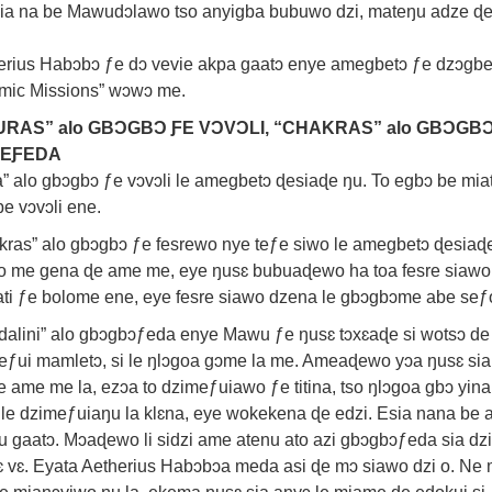
sia na be Mawudɔlawo tso anyigba bubuwo dzi, mateŋu adze 
erius Habɔbɔ ƒe dɔ vevie akpa gaatɔ enye amegbetɔ ƒe dzɔgbe
mic Missions” wɔwɔ me.
URAS” alo GBƆGBƆ ƑE VƆVƆLI, “CHAKRAS” alo GBƆGBƆ
EƑEDA
a” alo gbɔgbɔ ƒe vɔvɔli le amegbetɔ ɖesiaɖe ŋu. To egbɔ be mi
e vɔvɔli ene.
kras” alo gbɔgbɔ ƒe fesrewo nye teƒe siwo le amegbetɔ ɖesiaɖe
o me gena ɖe ame me, eye ŋusɛ bubuaɖewo ha toa fesre siawo
ati ƒe bolome ene, eye fesre siawo dzena le gbɔgbɔme abe seƒo
dalini” alo gbɔgbɔƒeda enye Mawu ƒe ŋusɛ tɔxɛaɖe si wotsɔ d
eƒui mamletɔ, si le ŋlɔgoa gɔme la me. Ameaɖewo yɔa ŋusɛ sia 
le ame me la, ezɔa to dzimeƒuiawo ƒe titina, tso ŋlɔgoa gbɔ yi
 le dzimeƒuiaŋu la klɛna, eye wokekena ɖe edzi. Esia nana b
 gaatɔ. Mɔaɖewo li sidzi ame atenu ato azi gbɔgbɔƒeda sia dz
lɛ vɛ. Eyata Aetherius Habɔbɔa meda asi ɖe mɔ siawo dzi o. Ne