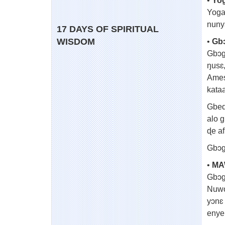
•
Yog
Yoga
nuny
17 DAYS OF SPIRITUAL
WISDOM
•
Gb
Gbɔg
ŋusɛ
Ames
kata
Gbed
alo 
ɖe af
Gbɔg
•
MA
Gbɔg
Nuwo
yɔnɛ
enye 