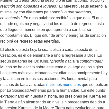
Fuente. El Señor Buddha describió el karma como, “
acción y
reacción son opuestos e iguales.
” El Maestro Jesús enseñó la
misma ley con diferentes palabras: “
Lo que siembras,
cosecharás.
” En otras palabras: recibirás lo que das. El que
difunde egoísmo y negatividad los recibirá de regreso, hasta
que llegue el momento en que aprenda a cambiar su
comportamiento. El que difunde amor y energías de sanación
recibirá de regreso estas energías.
El efecto de esta Ley, la cual aplica a cada aspecto de la
Creación, es el de enseñarle a uno a regresarse a Dios. Es
según palabras del Dr. King, “
presión hacia la conformidad.
”
Mucho se ha escrito sobre este tema a lo largo de los siglos.
Los seres más evolucionados estudian esta omnipresente Ley
y la aplican en todas sus acciones. Es fundamental para
muchas de las avanzadas
misiones mundiales
que se realizan
por La Sociedad Aetherius para la humanidad. En este punto
extraordinario en nuestra historia, las presiones del Karma en
la Tierra están alcanzando un nivel sin precedentes debido a
la presión Kármica de la Madre Tierra para evolucionar, para