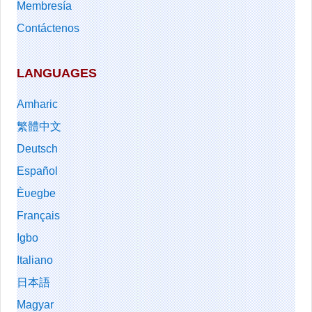
Membresía
Contáctenos
LANGUAGES
Amharic
繁體中文
Deutsch
Español
Èʋegbe
Français
Igbo
Italiano
日本語
Magyar