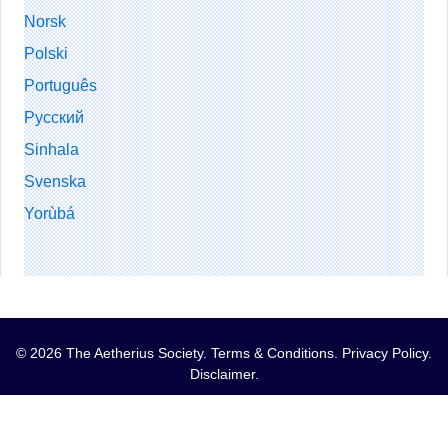
Norsk
Polski
Português
Русский
Sinhala
Svenska
Yorùbá
© 2026 The Aetherius Society.
Terms & Conditions
.
Privacy Policy
.
Disclaimer
.