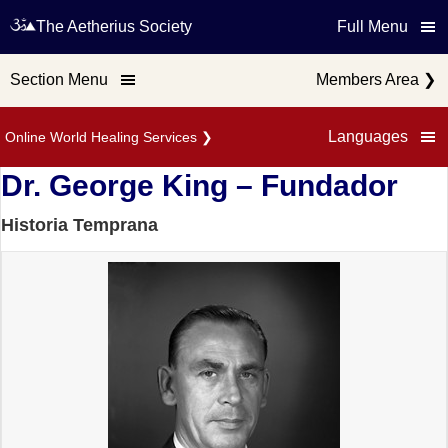
The Aetherius Society
Full Menu
Section Menu
Members Area
❯
Languages
Online World Healing Services
❯
Dr. George King – Fundador
Historia Temprana