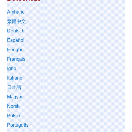
Amharic
繁體中文
Deutsch
Español
Èʋegbe
Français
Igbo
Italiano
日本語
Magyar
Norsk
Polski
Português