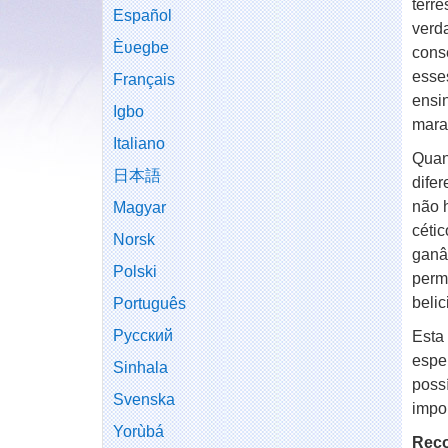
terr
Español
verd
Èʋegbe
cons
ess
Français
ensi
Igbo
mara
Italiano
Quan
日本語
dife
não 
Magyar
céti
Norsk
ganâ
Polski
perm
belic
Português
Русский
Esta
espe
Sinhala
poss
Svenska
impor
Yorùbá
Rec