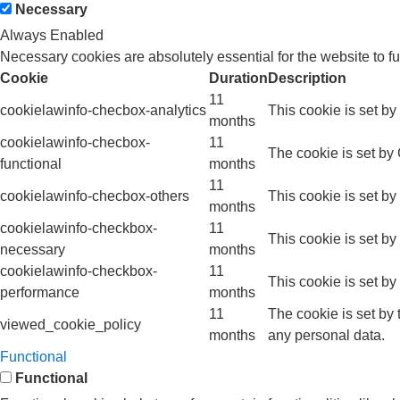
Necessary
Always Enabled
Necessary cookies are absolutely essential for the website to f
Cookie
Duration
Description
11
cookielawinfo-checbox-analytics
This cookie is set b
months
cookielawinfo-checbox-
11
The cookie is set by
functional
months
11
cookielawinfo-checbox-others
This cookie is set b
months
cookielawinfo-checkbox-
11
This cookie is set b
necessary
months
cookielawinfo-checkbox-
11
This cookie is set b
performance
months
11
The cookie is set by
viewed_cookie_policy
months
any personal data.
Functional
Functional