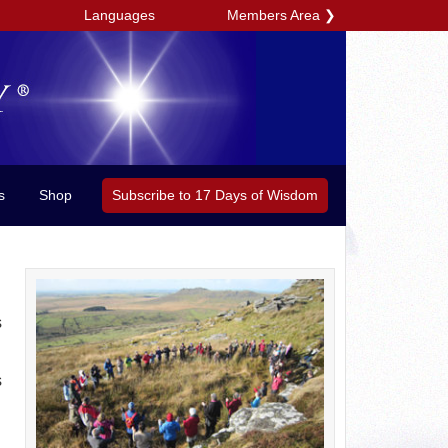
Members Area
❯
Languages
Subscribe to 17 Days of Wisdom
s
Shop
s
s