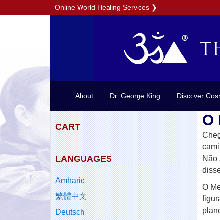
Online World Healing Services
❯
About
Dr. George King
Discover Cos
O 
CART
Cheg
cami
LANGUAGES
Não 
diss
Amharic
O Me
繁體中文
figur
plan
Deutsch