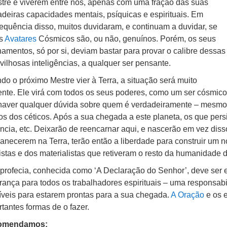
estre e viverem entre nós, apenas com uma fração das suas
adeiras capacidades mentais, psíquicas e espirituais. Em
equência disso, muitos duvidaram, e continuam a duvidar, se
es
Avatares
Cósmicos são, ou não, genuínos. Porém, os seus
namentos, só por si, deviam bastar para provar o calibre dessas
vilhosas inteligências, a qualquer ser pensante.
do o próximo Mestre vier à Terra, a situação será muito
rente. Ele virá com todos os seus poderes, como um ser cósmico
haver qualquer dúvida sobre quem é verdadeiramente – mesmo 
cos dos céticos. Após a sua chegada a este planeta, os que per
ncia, etc. Deixarão de reencarnar aqui, e nascerão em vez di
anecerem na Terra, terão então a liberdade para construir um n
istas e dos materialistas que retiveram o resto da humanidade d
 profecia, conhecida como ‘A Declaração do Senhor’, deve se
rança para todos os trabalhadores espirituais – uma responsa
íveis para estarem prontas para a sua chegada.
A Oração
e os 
tantes formas de o fazer.
omendamos: