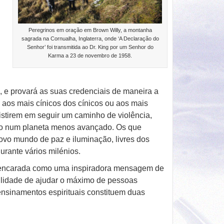
Peregrinos em oração em Brown Willy, a montanha
sagrada na Cornualha, Inglaterra, onde ‘A Declaração do
Senhor’ foi transmitida ao Dr. King por um Senhor do
Karma a 23 de novembro de 1958.
, e provará as suas credenciais de maneira a
aos mais cínicos dos cínicos ou aos mais
sistirem em seguir um caminho de violência,
sso num planeta menos avançado. Os que
ovo mundo de paz e iluminação, livres dos
urante vários milénios.
r encarada como uma inspiradora mensagem de
bilidade de ajudar o máximo de pessoas
ensinamentos espirituais constituem duas