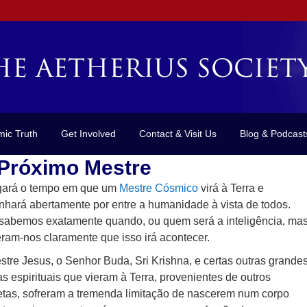
mic Truth
Get Involved
Contact & Visit Us
Blog & Podcast
Próximo Mestre
ará o tempo em que um
Mestre Cósmico
virá à Terra e
nhará abertamente por entre a humanidade à vista de todos.
sabemos exatamente quando, ou quem será a inteligência, ma
eram-nos claramente que isso irá acontecer.
stre Jesus, o Senhor Buda, Sri Krishna, e certas outras grande
as espirituais que vieram à Terra, provenientes de outros
etas, sofreram a tremenda limitação de nascerem num corpo