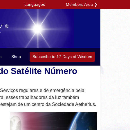
Members Area
❯
Languages
Subscribe to 17 Days of Wisdom
s
Shop
do Satélite Número
 Serviços regulares e de emergência pela
a, esses trabalhadores da luz também
e estejam de um centro da Sociedade Aetherius.