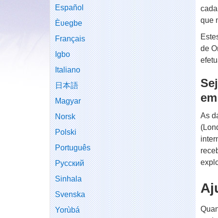
Español
cada
que 
Èʋegbe
Este
Français
de O
Igbo
efetu
Italiano
Sej
日本語
em
Magyar
As d
Norsk
(Lon
Polski
inte
Português
rece
expl
Русский
Sinhala
Aj
Svenska
Quan
Yorùbá