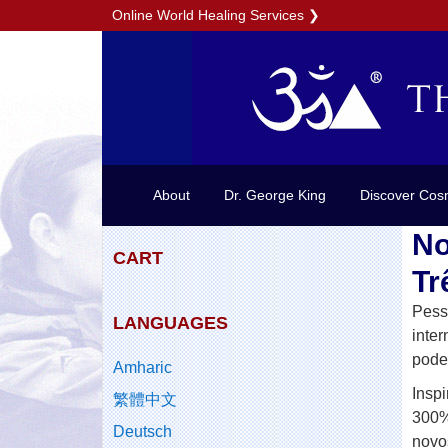
Online World Healing Services
❯
About
Dr. George King
Discover Cos
No
CART
Tr
Pess
LANGUAGES
inter
pode
Amharic
Inspi
繁體中文
300%
Deutsch
nov