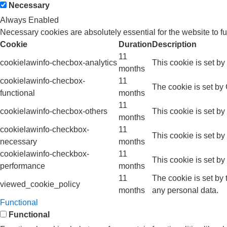
Necessary
Always Enabled
Necessary cookies are absolutely essential for the website to f
Cookie
Duration
Description
11
cookielawinfo-checbox-analytics
This cookie is set b
months
cookielawinfo-checbox-
11
The cookie is set by
functional
months
11
cookielawinfo-checbox-others
This cookie is set b
months
cookielawinfo-checkbox-
11
This cookie is set b
necessary
months
cookielawinfo-checkbox-
11
This cookie is set b
performance
months
11
The cookie is set by
viewed_cookie_policy
months
any personal data.
Functional
Functional