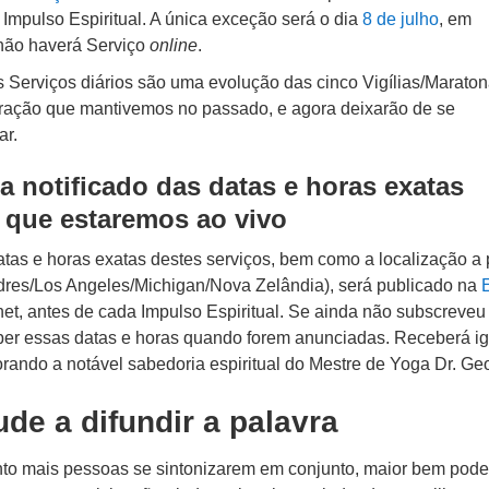
 Impulso Espiritual. A única exceção será o dia
8 de julho
, em
não haverá Serviço
online
.
s Serviços diários são uma evolução das cinco Vigílias/Marato
ração que mantivemos no passado, e agora deixarão de se
ar.
a notificado das datas e horas exatas
 que estaremos ao vivo
atas e horas exatas destes serviços, bem como a localização a p
dres/Los Angeles/Michigan/Nova Zelândia), será publicado na
rnet, antes de cada Impulso Espiritual. Se ainda não subscreveu
ber essas datas e horas quando forem anunciadas. Receberá i
orando a notável sabedoria espiritual do Mestre de Yoga Dr. G
ude a difundir a palavra
to mais pessoas se sintonizarem em conjunto, maior bem pod