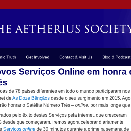
mic Truth
Get Involved
Contact & Visit Us
Blog & Podcast
vos Serviços Online em honra 
ês
oas de 78 países diferentes em todo o mundo participaram nos
net de
As Doze Bênçãos
desde o seu surgimento em 2015. Agor
rão honrar o Satélite Número Três –
online
, por mais longe qu
rados pelo êxito destes Serviços pela internet, que cresceram
 desde que começaram, iremos agora celebrar diariamente
os
Serviços
online
de 30 minutos durante a primeira semana de